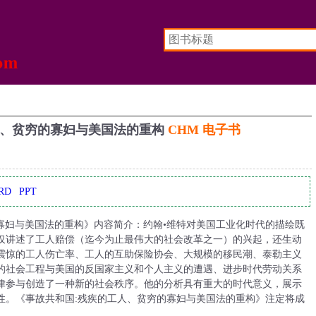
人、贫穷的寡妇与美国法的重构
CHM 电子书
RD
PPT
寡妇与美国法的重构》内容简介：约翰•维特对美国工业化时代的描绘既
仅讲述了工人赔偿（迄今为止最伟大的社会改革之一）的兴起，还生动
人震惊的工人伤亡率、工人的互助保险协会、大规模的移民潮、泰勒主义
的社会工程与美国的反国家主义和个人主义的遭遇、进步时代劳动关系
律参与创造了一种新的社会秩序。他的分析具有重大的时代意义，展示
性。《事故共和国:残疾的工人、贫穷的寡妇与美国法的重构》注定将成