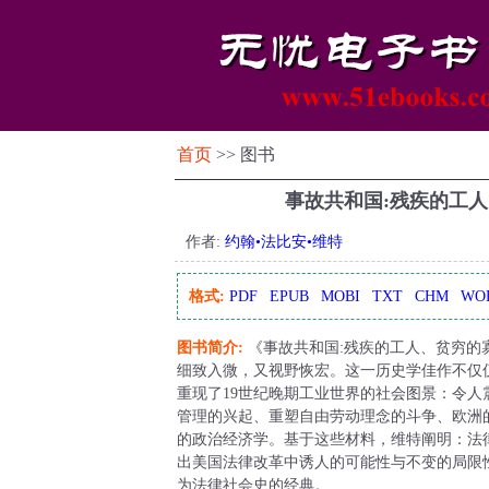
首页
>> 图书
事故共和国:残疾的工
作者:
约翰•法比安•维特
格式:
PDF
EPUB
MOBI
TXT
CHM
WO
图书简介:
《事故共和国:残疾的工人、贫穷的
细致入微，又视野恢宏。这一历史学佳作不仅
重现了19世纪晚期工业世界的社会图景：令
管理的兴起、重塑自由劳动理念的斗争、欧洲
的政治经济学。基于这些材料，维特阐明：法
出美国法律改革中诱人的可能性与不变的局限
为法律社会史的经典。