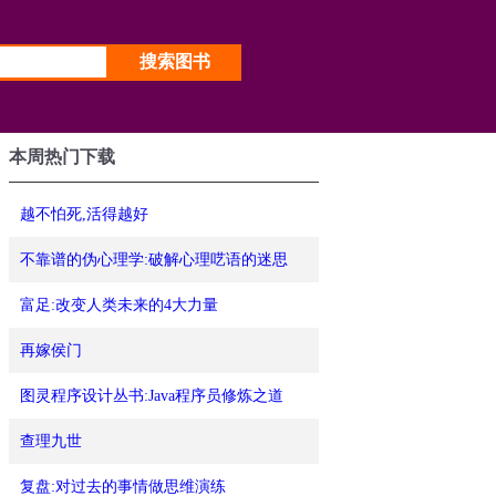
本周热门下载
越不怕死,活得越好
不靠谱的伪心理学:破解心理呓语的迷思
富足:改变人类未来的4大力量
再嫁侯门
图灵程序设计丛书:Java程序员修炼之道
查理九世
复盘:对过去的事情做思维演练