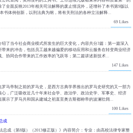
及公民查阅，实用便利的工具书。上市连续九版都秉承内容和质量第一的
了全面反映2013年相关司法解释的废止情况外，还增补了本书第9版以
。本书体例创新，以刑法典为纲，将有关刑法的各种立法解释...
69 Likes
介绍了当今社会商业模式所发生的巨大变化，内容共分3篇：第一篇深入
所带来的冲击，包括员工越来越偏爱的移动应用和云服务在转变商业经济
、协同合作带来的工作效率的飞跃等；第二篇讲述新技术...
147 Likes
焦罗马帝制之前的罗马史，是西方古典学界推出的罗马史研究的又一部力
核心，广泛吸收近几十年来社会学、政治学、政治史学、军事史、经济
展示了罗马共和国从建城之初直至奥古斯都称帝的波澜壮阔...
100 Likes
总成
法总成（第8版）（2013修正版）》内容简介：专业：由高校法律专家整