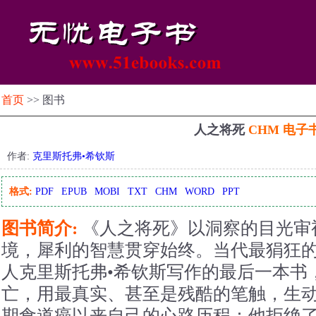
首页
>> 图书
人之将死
CHM 电子
作者:
克里斯托弗•希钦斯
格式:
PDF
EPUB
MOBI
TXT
CHM
WORD
PPT
图书简介:
《人之将死》以洞察的目光审
境，犀利的智慧贯穿始终。当代最狷狂
人克里斯托弗•希钦斯写作的最后一本书
亡，用最真实、甚至是残酷的笔触，生
期食道癌以来自己的心路历程：他拒绝