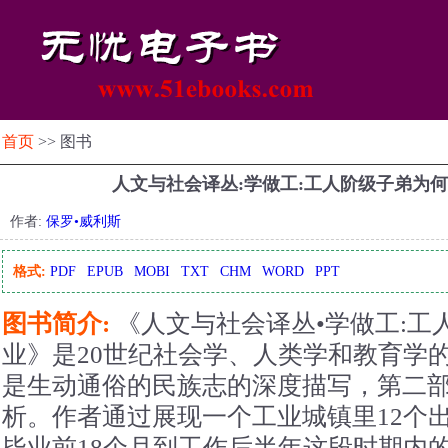
首页
>> 图书
人文与社会译丛:学做工:工人阶级子弟为
作者:
保罗•威利斯
格式:
PDF
EPUB
MOBI
TXT
CHM
WORD
PPT
图书简介:
《人文与社会译丛•学做工:工
业》是20世纪社会学、人类学和教育学
是生动通俗的民族志的深度描写，第二
析。作者通过展现一个工业城镇里12个
毕业前18个月到工作后半年这段时期内