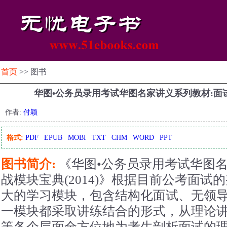
首页
>> 图书
华图•公务员录用考试华图名家讲义系列教材:
作者:
付颖
格式:
PDF
EPUB
MOBI
TXT
CHM
WORD
PPT
图书简介:
《华图•公务员录用考试华图名
战模块宝典(2014)》根据目前公考面
大的学习模块，包含结构化面试、无领
一模块都采取讲练结合的形式，从理论
等各个层面全方位地为考生剖析面试的