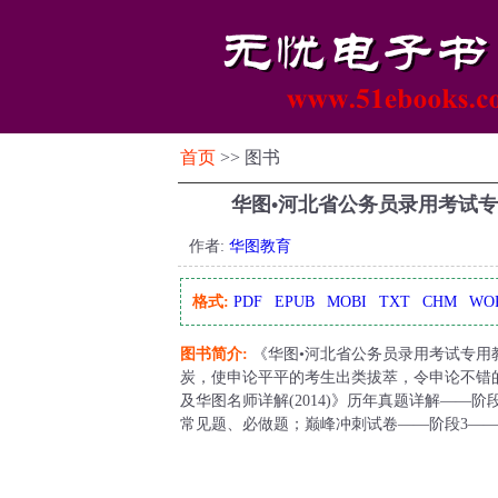
首页
>> 图书
华图•河北省公务员录用考试
作者:
华图教育
格式:
PDF
EPUB
MOBI
TXT
CHM
WO
图书简介:
《华图•河北省公务员录用考试专用教
炭，使申论平平的考生出类拔萃，令申论不错
及华图名师详解(2014)》历年真题详解——
常见题、必做题；巅峰冲刺试卷——阶段3—