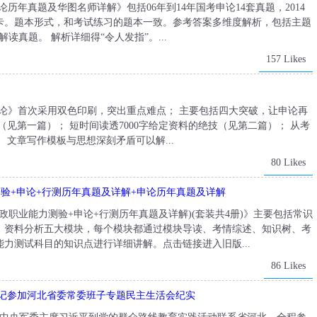
申论历年真题及华图名师详解》包括06年到14年国考申论14套真题，2014
题卡。题本形式，和考试练习的题本一致。参考答案多维度解析，包括主题
读真题。 解析详细得“令人发指”。...
157 Likes
材:申论》首次采用双色印刷，突出重点难点； 主要包括四大突破，让申论再
（见第一篇）； 短时间读透7000字给定资料的绝技（见第二篇）； 从考
文章写作模板与思想深刻矛盾可以解...
80 Likes
测验+申论+行测历年真题及详解+申论历年真题及详解
(行政职业能力测验+申论+行测历年真题及详解)(套装共4册)》主要包括常识
、资料分析五大模块，每个模块都通过模块导读、考情综述、知识树、考
力测试科目的知识点进行详细讲解。点击链接进入旧版...
86 Likes
书记参加河北省委常委班子专题民主生活会纪实