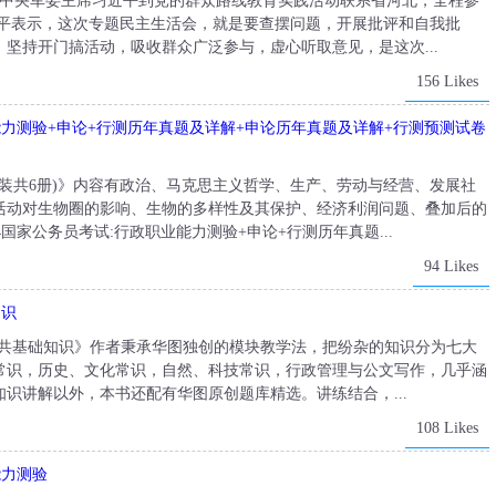
席、中央军委主席习近平到党的群众路线教育实践活动联系省河北，全程参
近平表示，这次专题民主生活会，就是要查摆问题，开展批评和自我批
坚持开门搞活动，吸收群众广泛参与，虚心听取意见，是这次...
156 Likes
能力测验+申论+行测历年真题及详解+申论历年真题及详解+行测预测试卷
材(套装共6册)》内容有政治、马克思主义哲学、生产、劳动与经营、发展社
活动对生物圈的影响、生物的多样性及其保护、经济利润问题、叠加后的
4国家公务员考试:行政职业能力测验+申论+行测历年真题...
94 Likes
知识
材:公共基础知识》作者秉承华图独创的模块教学法，把纷杂的知识分为七大
常识，历史、文化常识，自然、科技常识，行政管理与公文写作，几乎涵
识讲解以外，本书还配有华图原创题库精选。讲练结合，...
108 Likes
能力测验