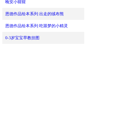
晚安小猩猩
恩德作品绘本系列:出走的绒布熊
恩德作品绘本系列:吃噩梦的小精灵
0-3岁宝宝早教挂图