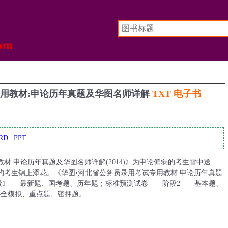
专用教材:申论历年真题及华图名师详解
TXT 电子书
RD
PPT
材:申论历年真题及华图名师详解(2014)》为申论偏弱的考生雪中送
的考生锦上添花。《华图•河北省公务员录用考试专用教材:申论历年真题
阶段1——最新题、国考题、历年题；标准预测试卷——阶段2——基本题、
—全模拟、重点题、密押题。