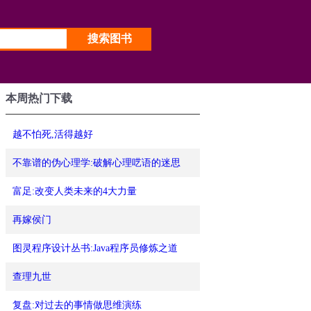
本周热门下载
越不怕死,活得越好
不靠谱的伪心理学:破解心理呓语的迷思
富足:改变人类未来的4大力量
再嫁侯门
图灵程序设计丛书:Java程序员修炼之道
查理九世
复盘:对过去的事情做思维演练