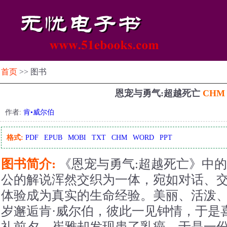
首页
>> 图书
恩宠与勇气:超越死亡
CHM
作者:
肯•威尔伯
格式:
PDF
EPUB
MOBI
TXT
CHM
WORD
PPT
图书简介:
《恩宠与勇气:超越死亡》中
公的解说浑然交织为一体，宛如对话、
体验成为真实的生命经验。美丽、活泼
岁邂逅肯·威尔伯，彼此一见钟情，于是
礼前夕，崔雅却发现患了乳癌，于是一