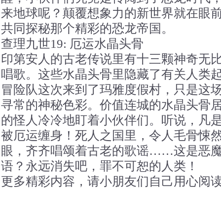
来地球呢？颠覆想象力的新世界就在眼
共同探秘那个精彩的恐龙帝国。
查理九世19: 厄运水晶头骨
印第安人的古老传说里有十三颗神奇无
唱歌。这些水晶头骨里隐藏了有关人类起
冒险队这次来到了玛雅度假村，只是这
寻常的神秘色彩。价值连城的水晶头骨
的怪人冷冷地盯着小伙伴们。听说，凡
被厄运缠身！死人之国里，令人毛骨悚
眼，齐齐唱颂着古老的歌谣……这是恶
语？永远消失吧，罪不可恕的人类！
更多精彩内容，请小朋友们自己用心阅