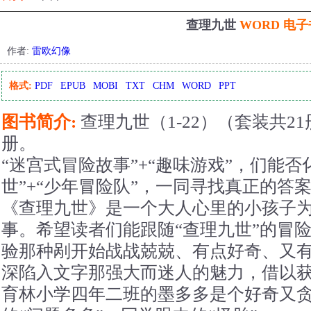
查理九世
WORD 电子
作者:
雷欧幻像
格式:
PDF
EPUB
MOBI
TXT
CHM
WORD
PPT
图书简介:
查理九世（1-22）（套装共21
册。
“迷宫式冒险故事”+“趣味游戏”，们能
世”+“少年冒险队”，一同寻找真正的答
《查理九世》是一个大人心里的小孩子
事。希望读者们能跟随“查理九世”的冒
验那种剐开始战战兢兢、有点好奇、又
深陷入文字那强大而迷人的魅力，借以
育林小学四年二班的墨多多是个好奇又