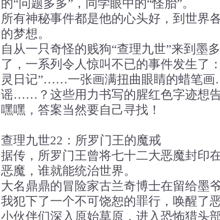
的“问题多多”，同学眼中的“怪胎”。
所有神秘事件都是他的心头好，到世界
的梦想。
自从一只奇怪的贱狗“查理九世”来到墨
了，一系列令人惊叫不已的事件发生了：
灵日记”……一张画满扭曲眼睛的蜡笔画
谣……？这些用力书写的腥红色字迹想
嘿嘿，答案当然要自己寻找！
查理九世22：所罗门王的魔戒
据传，所罗门王曾将七十二大恶魔封印
恶魔，谁就能统治世界。
大名鼎鼎的冒险家古兰奇博士在留给墨
我犯下了一个不可饶恕的罪行，唤醒了
小伙伴们深入原始草原，进入恐怖猎头