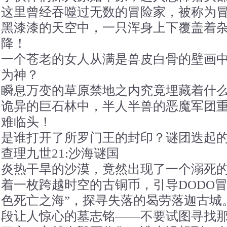
这里曾经吞噬过无数的冒险家，被称为
黑漆漆的天空中，一只浑身上下覆盖着
降！
一个苍老的女人从满是兽皮白骨的壁画
为神？
瞬息万变的草原禁地之内究竟埋藏着什
诡异的巨石林中，半人半兽的恶魔军团重
难临头！
是谁打开了所罗门王的封印？谜团迭起
查理九世21:沙海谜国
炎热干旱的沙漠，竟然出现了一个溺死
着一枚跨越时空的古铜币，引导DODO
色死亡之海”，探寻失落的曷劳落迦古城
段让人惊心的墓志铭——不要试图寻找