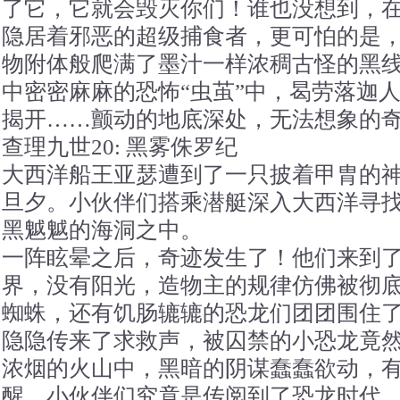
了它，它就会毁灭你们！谁也没想到，
隐居着邪恶的超级捕食者，更可怕的是
物附体般爬满了墨汁一样浓稠古怪的黑
中密密麻麻的恐怖“虫茧”中，曷劳落迦
揭开……颤动的地底深处，无法想象的
查理九世20: 黑雾侏罗纪
大西洋船王亚瑟遭到了一只披着甲胄的
旦夕。小伙伴们搭乘潜艇深入大西洋寻
黑魆魆的海洞之中。
一阵眩晕之后，奇迹发生了！他们来到了
界，没有阳光，造物主的规律仿佛被彻
蜘蛛，还有饥肠辘辘的恐龙们团团围住
隐隐传来了求救声，被囚禁的小恐龙竟
浓烟的火山中，黑暗的阴谋蠢蠢欲动，
醒，小伙伴们究竟是传阅到了恐龙时代