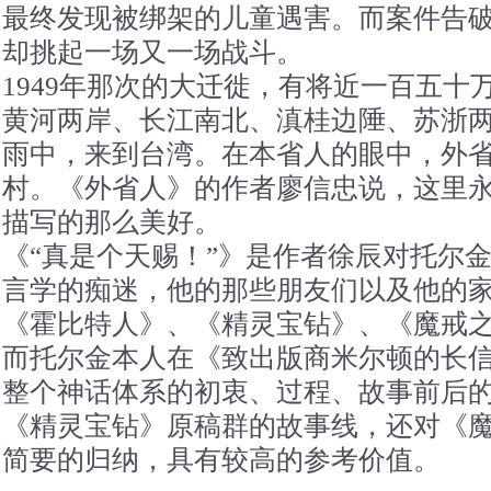
最终发现被绑架的儿童遇害。而案件告
却挑起一场又一场战斗。
1949年那次的大迁徙，有将近一百五十
黄河两岸、长江南北、滇桂边陲、苏浙
雨中，来到台湾。在本省人的眼中，外
村。《外省人》的作者廖信忠说，这里
描写的那么美好。
《“真是个天赐！”》是作者徐辰对托尔
言学的痴迷，他的那些朋友们以及他的
《霍比特人》、《精灵宝钻》、《魔戒
而托尔金本人在《致出版商米尔顿的长
整个神话体系的初衷、过程、故事前后
《精灵宝钻》原稿群的故事线，还对《
简要的归纳，具有较高的参考价值。