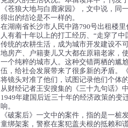
《苍狼大地与白鹿家园》，文中说，同
得出的结论是不一样的。
在湖南省长沙市人民中路790号出租楼
人有着十年以上的打工经历、“走穿了中
传统的农耕生活，成为城市开发建设不
地房产、户籍妻儿又大都在原籍老家，
一个纯粹的城市人。这种交错两栖的尴
伍，给社会发展带来了很多新的矛盾。
将镜头对准了他们，试图记录他们个体
从财经记者王安搜集的《三十九句话》
1949年建国后近三十年的经济政策的变
响。
《破案后》一文中的案件，指的是一桩
童绑架案，警察在案犯盖夫根的抵赖和