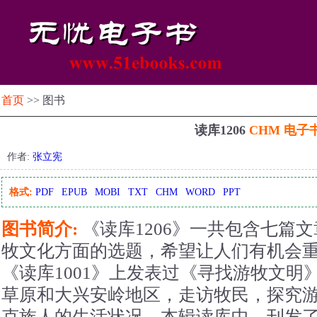
首页
>> 图书
读库1206
CHM 电子
作者:
张立宪
格式:
PDF
EPUB
MOBI
TXT
CHM
WORD
PPT
图书简介:
《读库1206》一共包含七篇
牧文化方面的选题，希望让人们有机会
《读库1001》上发表过《寻找游牧文明
草原和大兴安岭地区，走访牧民，探究
克族人的生活状况。本辑读库中，刊发了