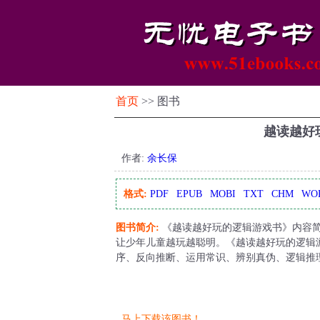
首页
>> 图书
越读越好
作者:
余长保
格式:
PDF
EPUB
MOBI
TXT
CHM
WO
图书简介:
《越读越好玩的逻辑游戏书》内容
让少年儿童越玩越聪明。《越读越好玩的逻辑
序、反向推断、运用常识、辨别真伪、逻辑推
马上下载该图书！