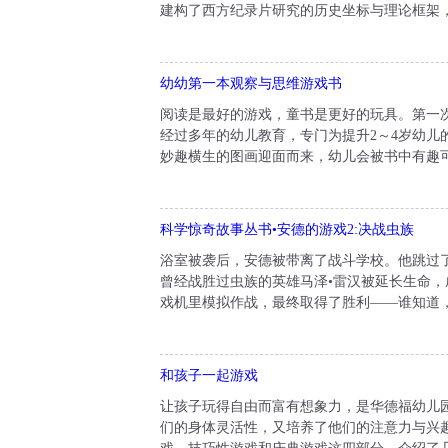
建构了西方纪录片研究的历史坐标与理论框架，
幼幼第一本观察与思维游戏书
阅读是最好的游戏，童书是更好的玩具。第一
经过多年的幼儿教育，专门为提升2～4岁幼
妙趣横生的图画迎面而来，幼儿会被书中有趣可
科学惊奇故事丛书•安德的游戏2:决战虫族
浴室被袭后，安德被带离了战斗学校。他跳过
曾经战胜过虫族的英雄马泽•雷汉被延长生命，
戏机里模拟作战，最终取得了胜利——谁知道，
和孩子一起游戏
让孩子玩得自由而富有想象力，是华德福幼儿
们的身体灵活性，又培养了他们的注意力与兴