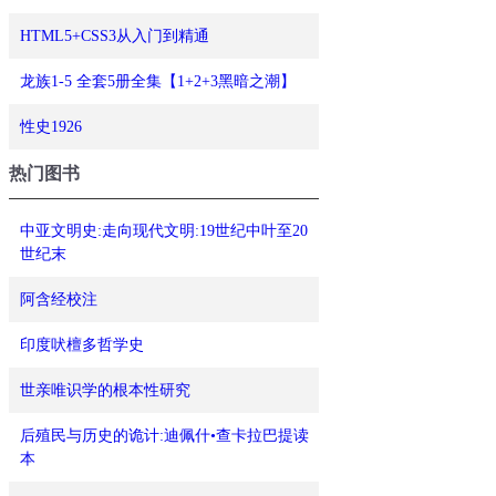
HTML5+CSS3从入门到精通
龙族1-5 全套5册全集【1+2+3黑暗之潮】
性史1926
热门图书
中亚文明史:走向现代文明:19世纪中叶至20
世纪末
阿含经校注
印度吠檀多哲学史
世亲唯识学的根本性研究
后殖民与历史的诡计:迪佩什•查卡拉巴提读
本