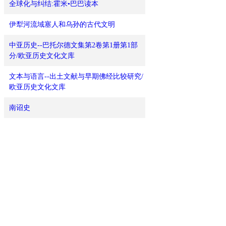
全球化与纠结:霍米•巴巴读本
伊犁河流域塞人和乌孙的古代文明
中亚历史--巴托尔德文集第2卷第1册第1部
分/欧亚历史文化文库
文本与语言--出土文献与早期佛经比较研究/
欧亚历史文化文库
南诏史