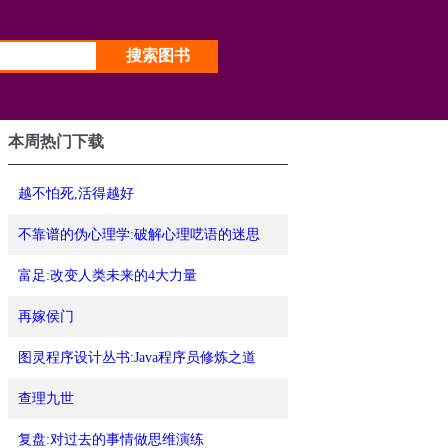
本周热门下载
越不怕死,活得越好
不靠谱的伪心理学:破解心理呓语的迷思
富足:改变人类未来的4大力量
再嫁侯门
图灵程序设计丛书:Java程序员修炼之道
查理九世
复盘:对过去的事情做思维演练