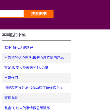
本周热门下载
越不怕死,活得越好
不靠谱的伪心理学:破解心理呓语的迷思
富足:改变人类未来的4大力量
再嫁侯门
图灵程序设计丛书:Java程序员修炼之道
查理九世
复盘:对过去的事情做思维演练