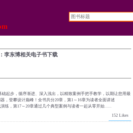
：李东博相关电子书下载
陪伴读者从基础起步，循序渐进、深入浅出，以精致案例手把手教学，以期让您用最
此创作利器，登攀设计巅峰！全书共分20章，第1～16章为读者全面讲述
和实战演练，第17～20章通过几个典型案例与读者一起从零开始......
152 Likes