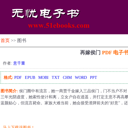
首页
>> 图书
再嫁侯门
PDF 电子
作者:
意千重
格式:
PDF
EPUB
MOBI
TXT
CHM
WORD
PPT
图书简介:
侯门圈中有流言，她一商贾千金嫁入三品侯门，门不当户不对
三年光阴虚度，她索性使计和离，立女户自在逍遥，并打定主意不再高
蓝颜贴心，但流言毙命。家族大难当前，她会接受渣牌前夫的“好意”，
马上下载该图书！