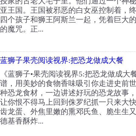
授家的古老大宅子里。他们通过一个神
亚王国。王国被邪恶的白女巫控制着，
四个孩子和狮王阿斯兰一起，凭着巨大
的魔咒。正...
蓝狮子果壳阅读视界:把恐龙做成大餐
《蓝狮子•果壳阅读视界5:把恐龙做成大
谱，用美妙的食物香味吸引你走进史前
种恐龙食材，一边讲述好玩的恐龙故事
让你恨不得马上回到侏罗纪抓一只来大
齿龙蛋、外焦里嫩的熏邓氏鱼、脆生生
德基香酥炸...