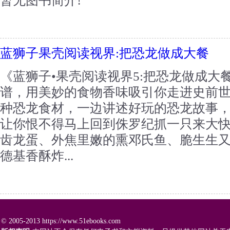
暂无图书简介!
蓝狮子果壳阅读视界:把恐龙做成大餐
《蓝狮子•果壳阅读视界5:把恐龙做成大
谱，用美妙的食物香味吸引你走进史前
种恐龙食材，一边讲述好玩的恐龙故事
让你恨不得马上回到侏罗纪抓一只来大
齿龙蛋、外焦里嫩的熏邓氏鱼、脆生生
德基香酥炸...
© 2005-2013 https://www.51ebooks.com