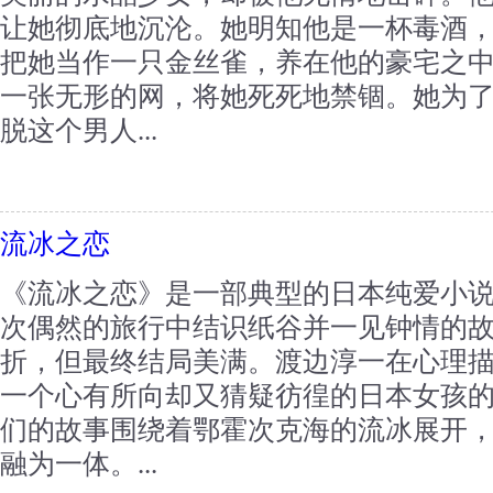
让她彻底地沉沦。她明知他是一杯毒酒
把她当作一只金丝雀，养在他的豪宅之
一张无形的网，将她死死地禁锢。她为
脱这个男人...
流冰之恋
《流冰之恋》是一部典型的日本纯爱小
次偶然的旅行中结识纸谷并一见钟情的
折，但最终结局美满。渡边淳一在心理
一个心有所向却又猜疑彷徨的日本女孩
们的故事围绕着鄂霍次克海的流冰展开
融为一体。...