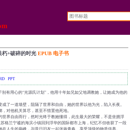
共朽+破碎的时光
EPUB 电子书
RD
PPT
于别有用心的“光源氏计划”，他用十年如兄如父地调教她，让她成为他的
成了一道墙壁，阻隔了世界和自由，她的世界以他为光，陷入长夜。
，对他机关算尽，甚至不惜置他死地。
世界自由而行，然时光终于教她懂得，此生最大的荣耀，不是坐拥浮
 从苏格兰宁谧的海滨小镇回到浮华的国际都市上海，纪忆不但收获了一段
她在人生的巅峰，与昔日旧友一起张扬青春、享受顶级的物质供养。