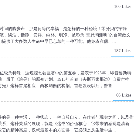
160 Likes
见时间的脚步声，那是何等的享福，是怎样的一种秘境！零分贝的宁静，
笔，淡泊，恬静、安详、纯朴、明净。被称为“现代陶渊明”的台湾散文
提供了大多数人生命中早已忘却的一种可能。他亦农亦儒、...
187 Likes
地位较为特殊，这煌煌七卷巨著中的第五卷，发表于1923年，即普鲁斯特
，后于《追寻》的原初计划。1913年首卷《去斯万家那边》自费付梓
光》这样首尾相应、两极均衡的构架。首卷发表以后，普鲁...
66 Likes
讲的是一种生活，一种状态，一种自尊自立。在作者与现实之间，以及作
关系。这种关系的展现，就是《这书的价值核心，它带来的感觉是清新
它的精神高度，仅就最基本的方面讲，它必须是从生活中生...