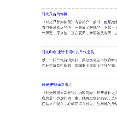
时光只曾为你留
《时光只曾为你留》内容简介：彼时，他是她
看似关系疏远的他，竟是最了解她的，不知不
外得悉，原来他一直在夏天，亲证她从春天一步
时光印痕:唐诗宋词中的节气之美
以二十四节气诗词为针，用散文笔法串联岁时
在杜甫草堂中歇脚，赏陶渊明在南山下种的菊。
时光,若能重新来过
《时光若能重新来过》内容简介：那些被称之
唐思晨与乔远川的一生。她再难拿起画笔，选
们站立在现在，心却停留在过去。他与她的身边