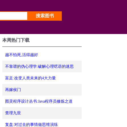
本周热门下载
越不怕死,活得越好
不靠谱的伪心理学:破解心理呓语的迷思
富足:改变人类未来的4大力量
再嫁侯门
图灵程序设计丛书:Java程序员修炼之道
查理九世
复盘:对过去的事情做思维演练