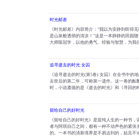
时光邮差
《时光邮差》内容简介：“我以为安静到听得
是山泉般透彻的清凉！”这是一本静静的田园随
大师陈冠学，以他的勇气、经验与智慧，为我们
追寻逝去的时光:女囚
《追寻逝去的时光(第5卷):女囚》在全书中的
去世后的第二年，可称第一遗作。这一卷的酝酿
时，小说遵循的是《逝去的时光》和《寻回的时
留给自己的好时光
《留给自己的好时光》是提纯人生的一种书，
者与阿琪自己之间，都有一种不动声色的紧张
的。一本书的清新境界是不易达到的，姑且不论