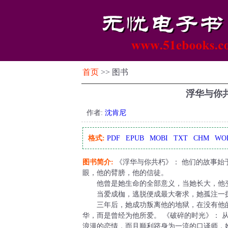
首页
>> 图书
浮华与你
作者:
沈肯尼
格式:
PDF
EPUB
MOBI
TXT
CHM
WO
图书简介:
《浮华与你共朽》： 他们的故事始
眼，他的臂膀，他的信徒。
他曾是她生命的全部意义，当她长大，他变
当爱成枷，逃脱便成最大奢求，她孤注一掷
三年后，她成功叛离他的地狱，在没有他的
华，而是曾经为他所爱。 《破碎的时光》：
浪漫的恋情，而且顺利跻身为一流的口译师，