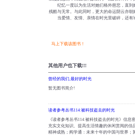
纪忆一度以为生活对她们格外慈悲，直到她亲
残酷与无常。与此同时，更大的命运阴云亦朝
当爱情、友情、亲情在时光里破碎，还有谁
马上下载该图书！
其他用户也下载!!!
曾经的我们,最好的时光
暂无图书简介!
读者参考丛书114:被科技盗去的时光
《读者参考丛书114:被科技盗去的时光》信
充实文化知识、提高生活情趣的休闲赏阅的佳品
精神成熟；阎学通：未来十年的中国与世界；算