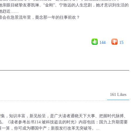
眼目睹挚友赛凯琳、“金刚”、宁致远的人生悲剧，她才意识到生活的
她趋近……
会在急景流年里，奠念那一年的往事前欢？
144
15
161 Likes
息密集，知识丰富，新见纷呈，是广大读者通晓天下大事、把握时代脉搏、
。《读者参考丛书114:被科技盗去的时光》内容包括：国力上升期需要
一算，你可成为哪国中产；新股发行改革无突破等。...