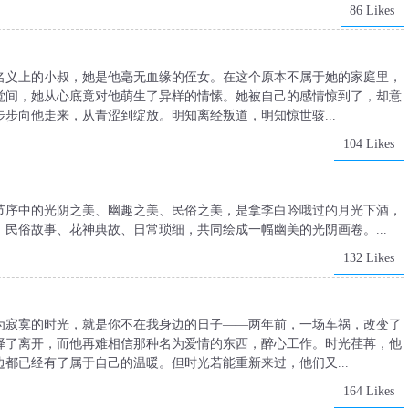
86 Likes
名义上的小叔，她是他毫无血缘的侄女。在这个原本不属于她的家庭里，
觉间，她从心底竟对他萌生了异样的情愫。她被自己的感情惊到了，却意
步向他走来，从青涩到绽放。明知离经叛道，明知惊世骇...
104 Likes
节序中的光阴之美、幽趣之美、民俗之美，是拿李白吟哦过的月光下酒，
民俗故事、花神典故、日常琐细，共同绘成一幅幽美的光阴画卷。...
132 Likes
为寂寞的时光，就是你不在我身边的日子——两年前，一场车祸，改变了
择了离开，而他再难相信那种名为爱情的东西，醉心工作。时光荏苒，他
都已经有了属于自己的温暖。但时光若能重新来过，他们又...
164 Likes