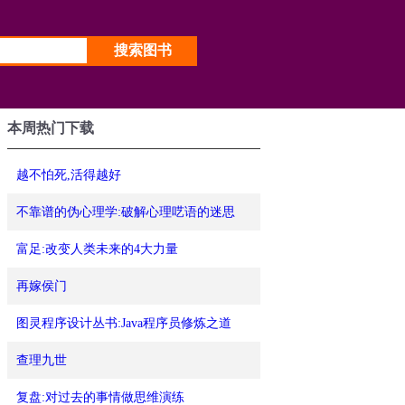
本周热门下载
越不怕死,活得越好
不靠谱的伪心理学:破解心理呓语的迷思
富足:改变人类未来的4大力量
再嫁侯门
图灵程序设计丛书:Java程序员修炼之道
查理九世
复盘:对过去的事情做思维演练