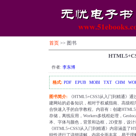
首页
>> 图书
HTML5+
作者:
李东博
格式:
PDF
EPUB
MOBI
TXT
CHM
WO
图书简介:
《HTML5+CSS3从入门到精通》通
建网站的必备知识，相对于权威指南、高级程序
合快速入手的自学教程。内容有：创建HTML5文
存储，离线应用，Workers多线程处理，Geolo
本、字体与颜色，背景和边框，2D变形，设计
《HTML5+CSS3从入门到精通》内容涵盖了H
特性进行了详细讲解，内容全面丰富，易于理