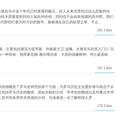
价值在当今这个年代已经衰落到极点，好人从来没受到过这么悲惨的待
的铃木君要是听到别人如此评价他，恐怕也不会由衷地感到高兴吧。我们
指代那些打着为对方好的旗号，偷偷满足自己的欲望之辈。不止...
201 Likes
容新颖，主要包括捷克大提琴家、作曲家大卫·波佩、古典音乐欣赏入门51·马
为一种宿命、指挥家尼姆·雅尔维访谈、卡农的谐趣精神、拜占庭圣咏、
101 Likes
系统地概览了罗马史研究的各个方面，为罗马历史文化爱好者与有志于从
仅包括罗马历史的概述、原始文献的介绍、学术史的概述以及对重点学术
具书等各类学术资源的介绍，为读者进一步了解和深入罗...
176 Likes