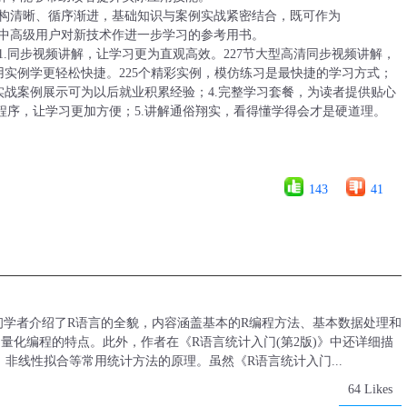
、结构清晰、循序渐进，基础知识与案例实战紧密结合，既可作为
作为中高级用户对新技术作进一步学习的参考用书。
：1.同步视频讲解，让学习更为直观高效。227节大型高清同步视频讲解，
用实例学更轻松快捷。225个精彩实例，模仿练习是最快捷的学习方式；
个实战案例展示可为以后就业积累经验；4.完整学习套餐，为读者提供贴心
源程序，让学习更加方便；5.讲解通俗翔实，看得懂学得会才是硬道理。
143
41
向初学者介绍了R语言的全貌，内容涵盖基本的R编程方法、基本数据处理和
量化编程的特点。此外，作者在《R语言统计入门(第2版)》中还详细描
非线性拟合等常用统计方法的原理。虽然《R语言统计入门...
64 Likes