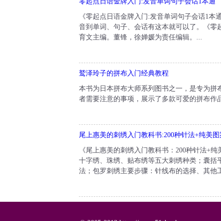
零起点日语金牌入门:发音单词句子会话1本通
《零起点日语金牌入门:发音单词句子会话1本
音到单词、句子、会话有这本就可以了。《零
育文主编。董锋，徐婵媛为责任编辑。...
鹫泽玲子的拼布入门经典教程
本书为日本拼布大师系列图书之一，是专为拼
者需要注意的事项，展示了多款可爱的拼布作品
尾上惠美的刺绣入门教科书:200种针法+纯美图
《尾上惠美的刺绣入门教科书：200种针法+
十字绣、珠绣、贴布绣等五大刺绣种类；囊括
法；包罗刺绣主要步骤：针线布的选择、其他工