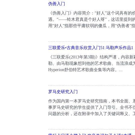
伪善入门
《伪善入门》内容简介：“好人”这个词具有的
遇。“——铃木君真是个好人呀”，这话里提到
用“好人”指那些平庸软弱的傻瓜，用“伪善者”
三联爱乐•古典音乐欣赏入门51:马勒声乐作品1
《三联爱乐(2013年第3期)》结构严谨，内
勒、由马勒现象想到他的艺术歌曲、当流浪成
Hyperion舒伯特艺术歌曲全集等内容。...
罗马史研究入门
作为国内第一本罗马史研究指南，本书全面、
事罗马史研究的学生提供了入门导引。全书不
问题的分析，还在附录中加入了关键词释义、工