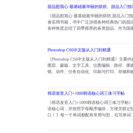
甜品慰我心:最基础最华丽的烘焙、甜品入门指
《甜品慰我心:最基础最华丽的烘焙,甜品入门
食实用书籍，书中广泛涉猎各种经典热门的甜
各种角度总结了四季推荐的各类甜品。作为国家
Photoshop CS6中文版从入门到精通
《Photoshop CS6中文版从入门到精通》主要内
图层、蒙版、文字工具、位图编辑、路径、图像变
镜、动作、任务自动化、印刷与打印、存储和输出
韩语发音入门+1000韩语核心词三体习字帖
《韩语发音入门+1000韩语核心词三体习字帖》
语核心词，并按照字母顺序编排，方便关联记忆
口！3. 每一个单词都配有常用句型，在写单词