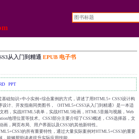
CSS3从入门到精通
EPUB 电子书
RD
PPT
过基础知识+中小实例+综合案例的方式，讲述了用HTML5+ CSS3设计构
设计、开发指南同类图书，《HTML5+CSS3从入门到精通》是一本适
档，实战HTML5表单，实战HTML5绘画，HTML5音频与视频，Web
cation地理位置等技术。CSS3部分主要介绍了CSS3概述，CSS选择器，文
动画，网页布局、用户界面以及CSS3的其他新特性。
TML5+CSS3的所有重要特性，通过大量实际案例对HTML5+CSS3的重要
解，能够帮助读者提升实际应用技能。