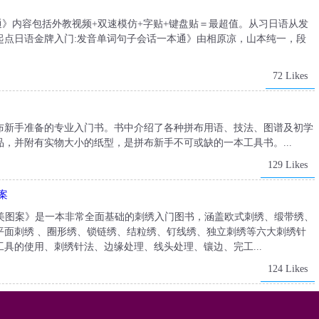
通》内容包括外教视频+双速模仿+字贴+键盘贴＝最超值。从习日语从发
起点日语金牌入门:发音单词句子会话一本通》由相原凉，山本纯一，段
72 Likes
布新手准备的专业入门书。书中介绍了各种拼布用语、技法、图谱及初学
，并附有实物大小的纸型，是拼布新手不可或缺的一本工具书。...
129 Likes
案
纯美图案》是一本非常全面基础的刺绣入门图书，涵盖欧式刺绣、缎带绣、
平面刺绣 、圈形绣、锁链绣、结粒绣、钉线绣、独立刺绣等六大刺绣针
具的使用、刺绣针法、边缘处理、线头处理、镶边、完工...
124 Likes