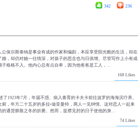
342
236
》的主人公保尔斯泰纳是事业有成的作家和编剧，本应享受阳光般的生活，却在
了婚，却仍对她一往情深，对孩子的思念也与日俱增。尽管写作上小有成
子格格不入。他内心总有点自卑，因为他爸爸是工人，...
168 Likes
述了1923年7月，年届不惑、病入膏育的卡夫卡前往波罗的海海滨疗养。
女厨，年方二十五岁的多拉•迪亚曼特，两人一见钟情。这对恋人一起来
的通货膨胀之冬的折磨。然而，捉襟见肘的日子使他的身...
74 Likes