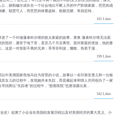
》通过对二十世纪五十年代至今两个截然不同的女人的生活的描述，探究
人公，丽勒穆尔成长在一个社会地位不断上升的中产阶级家庭，芭芭则成
娜、聪慧可人，而芭芭则体重超标、粗鄙丑陋、笨拙迟钝...
165 Likes
3)》讲述了一个叫做蓬泰科尔维的犹太家庭的故事。莱奥·蓬泰科尔维无法面
扰的指控，避世于地下室，直至几个月后离世。面对家庭的变故，他的妻
。这是一对形影不离的兄弟：哥哥菲利波，懒散、热衷于漫...
199 Likes
》是一部以中美洲国家危地马拉为背景的小说，故事以一名印第安聋儿和一位银
找其女儿的过程中，发现她并未失踪，而是藏起来和情人共同创办了一家
找两位“失踪者”的过程中，“慈善医院”也逐渐露出真...
342 Likes
企业史》追溯了小企业在美国的发展历程以及对美国经济的重大意义。小