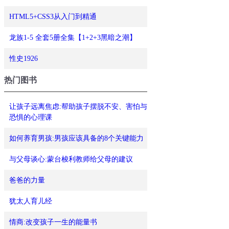
HTML5+CSS3从入门到精通
龙族1-5 全套5册全集【1+2+3黑暗之潮】
性史1926
热门图书
让孩子远离焦虑:帮助孩子摆脱不安、害怕与
恐惧的心理课
如何养育男孩:男孩应该具备的8个关键能力
与父母谈心:蒙台梭利教师给父母的建议
爸爸的力量
犹太人育儿经
情商:改变孩子一生的能量书