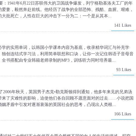
要：1941年6月22日苏联伟大的卫国战争爆发，列宁格勒基洛夫工厂的年
的爱妻，毅然奔赴前线。他经历了战争的全部恐怖、残酷、血腥、艰难，
大批死亡，人性在巨大的冲击下一分为二：一个是从其本...
141 Likes
学必学的实用单词，以韩国小学课本内容为基底，收录精华词汇与补充学
。独创连结式学习法，利用简单联想和口诀，让你一次记住韩语子音母音
全书搭配由专业韩籍老师录制的MP3，训练听力同时培养最...
93 Likes
了2006年秋天，英国男子杰克•勒克斯顿得到通知，他多年来见的兄弟汤
带来了灾难性的影响，迫使他们各自回顾不愿意面对的过去……小说把国
姻矛盾中引发对逐渐衰落的英国社会的思考，凸现出人类根...
166 Likes