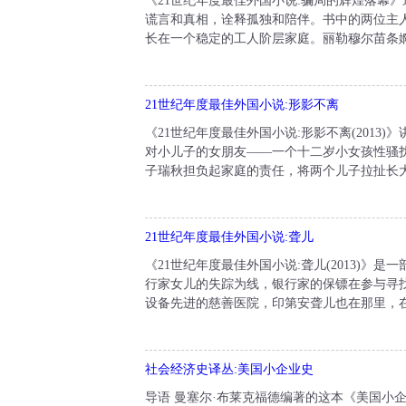
《21世纪年度最佳外国小说:骗局的辉煌落幕
谎言和真相，诠释孤独和陪伴。书中的两位主
长在一个稳定的工人阶层家庭。丽勒穆尔苗条婀
21世纪年度最佳外国小说:形影不离
《21世纪年度最佳外国小说:形影不离(201
对小儿子的女朋友——一个十二岁小女孩性骚
子瑞秋担负起家庭的责任，将两个儿子拉扯长大
21世纪年度最佳外国小说:聋儿
《21世纪年度最佳外国小说:聋儿(2013)
行家女儿的失踪为线，银行家的保镖在参与寻
设备先进的慈善医院，印第安聋儿也在那里，在寻
社会经济史译丛:美国小企业史
导语 曼塞尔·布莱克福德编著的这本《美国小