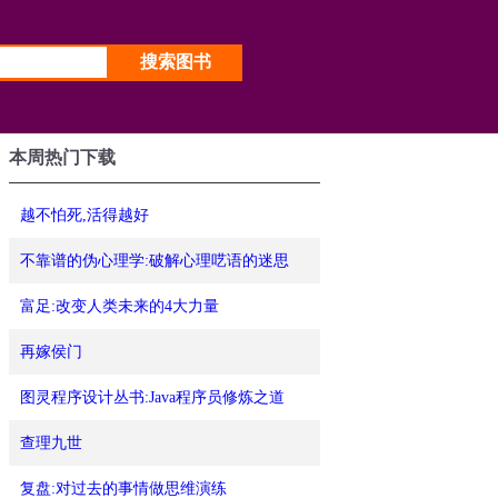
本周热门下载
越不怕死,活得越好
不靠谱的伪心理学:破解心理呓语的迷思
富足:改变人类未来的4大力量
再嫁侯门
图灵程序设计丛书:Java程序员修炼之道
查理九世
复盘:对过去的事情做思维演练