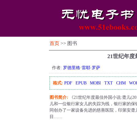
首页
>> 图书
21世纪年
作者:
罗德里格·雷耶·罗萨
格式:
PDF
EPUB
MOBI
TXT
CHM
WO
图书简介:
《21世纪年度最佳外国小说:聋儿(
儿和一位银行家女儿的失踪为线，银行家的保
同创办了一家设备先进的慈善医院，印第安聋儿
目……