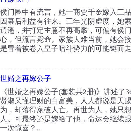
侯门圈中有流言，她一商贾千金嫁入三
因幕后利益有往来。三年光阴虚度，她
逍遥，并打定主意不再高攀，可偏有侯
心，但流言毙命。家族大难当前，她会接
是冒着被卷入皇子暗斗势力的可能铤而走险
世婚之再嫁公子
《世婚之再嫁公子(套装共2册)》讲述了
贤淑又懂理财的白富美，人人都说是天
为，却落得家破人亡。再世为人，她只想
人。可最终还是嫁给了他，命运会继续
一次惊喜？...