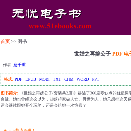
首页
>> 图书
世婚之再嫁公子
PDF 
作者:
意千重
格式:
PDF
EPUB
MOBI
TXT
CHM
WORD
PPT
图书简介:
《世婚之再嫁公子(套装共2册)》讲述了360度零缺点的优质
良缘。她也曾经这么以为，却落得家破人亡。再世为人，她只想把这天赐
运会继续跟她开个玩笑，还是会给她一次惊喜？
马上下载该图书！