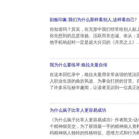
刻板印象:我们为什么那样看别人,这样看自己?
你知道吗？其实，在无形中我们经常给别人贴上
你先想到的总是张扬、活跃而非忠诚、依从；
他手机响起时一定是超大分贝的《月亮之上》…
我为什么要练琴:格拉夫曼自传
在这本回忆录中，格拉夫曼用非常诙谐的笔法
入职业生涯的曲折风波、为事业打拼的甘苦。
了许多乐坛秘辛趣闻，让读者见识到一位真正的艺
为什么疯子比常人更容易成功
《为什么疯子比常人更容易成功》作者凯文•
个精神病至交，为了获得最一手的精神病人资
码精神病人独特的性格特征、思维方式和行为模