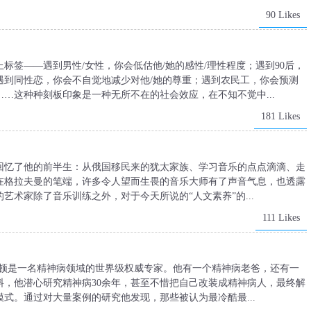
90 Likes
标签——遇到男性/女性，你会低估他/她的感性/理性程度；遇到90后，
遇到同性恋，你会不自觉地减少对他/她的尊重；遇到农民工，你会预测
…这种种刻板印象是一种无所不在的社会效应，在不知不觉中...
181 Likes
回忆了他的前半生：从俄国移民来的犹太家族、学习音乐的点点滴滴、走
在格拉夫曼的笔端，许多令人望而生畏的音乐大师有了声音气息，也透露
术家除了音乐训练之外，对于今天所说的“人文素养”的...
111 Likes
达顿是一名精神病领域的世界级权威专家。他有一个精神病老爸，还有一
料，他潜心研究精神病30余年，甚至不惜把自己改装成精神病人，最终解
式。通过对大量案例的研究他发现，那些被认为最冷酷最...