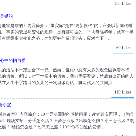
156 Likes
将是错的
能将是错的》内容简介：“事实库”是在“更新换代”的，它会以新陈代谢
且，事实的衰退与变化的规律，是有迹可循的。平均每隔45年，就有一半
有洞悉事实变化之势，才能更好的反想过去，应对当下，...
69 Likes
人心中的怕与爱
人的活法不一定适合下一代。然而，世俗中总有太多的观念固执着不肯
线的假象。所以，对于世俗中的假象，我们需要看穿，然后做出正确的人
在人生十字路口的女儿的一次坦诚对话，将两代人的共同点...
119 Likes
急诊室
情感急诊室》内容简介：10个无法回避的感情问题：读者真实再现，《为什
诊室》现场支招：分手怎么活？旧爱怎么放？出轨怎么防？小三怎么谈？剩
？ 结婚怎么过？七痒怎么渡？10个你不知道的爱情...