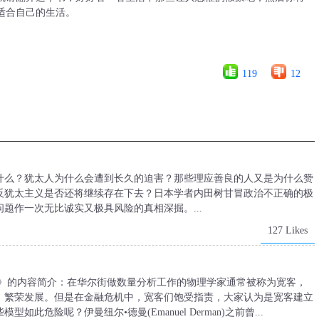
适合自己的生活。
119
12
什么？犹太人为什么会遭到长久的迫害？那些理应善良的人又是为什么赞
反犹太主义是否还将继续存在下去？日本学者内田树甘冒政治不正确的极
题作一次无比诚实又极具风险的真相深掘。...
127 Likes
效》的内容简介：在华尔街做数量分析工作的物理学家通常被称为宽客，
、繁荣发展。但是在金融危机中，宽客们饱受指责，大家认为是宽客建立
危险呢？伊曼纽尔•德曼(Emanuel Derman)之前曾...