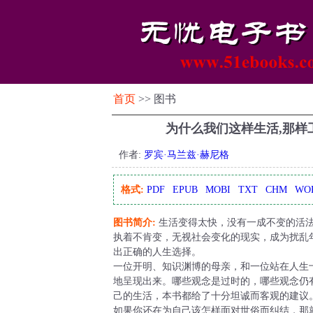
首页
>> 图书
为什么我们这样生活,那样
作者:
罗宾·马兰兹·赫尼格
格式:
PDF
EPUB
MOBI
TXT
CHM
WO
图书简介:
生活变得太快，没有一成不变的活
执着不肯变，无视社会变化的现实，成为扰乱
出正确的人生选择。
一位开明、知识渊博的母亲，和一位站在人生
地呈现出来。哪些观念是过时的，哪些观念仍
己的生活，本书都给了十分坦诚而客观的建议
如果你还在为自己该怎样面对世俗而纠结，那