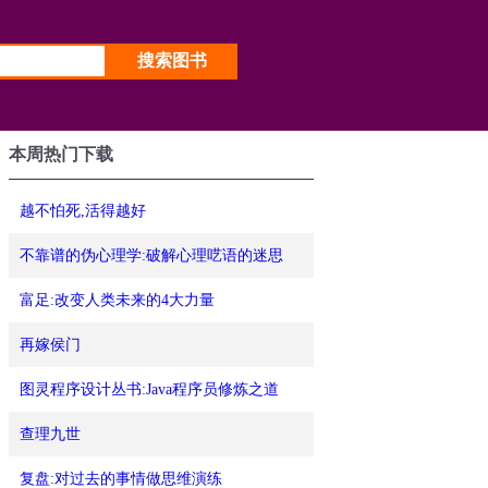
本周热门下载
越不怕死,活得越好
不靠谱的伪心理学:破解心理呓语的迷思
富足:改变人类未来的4大力量
再嫁侯门
图灵程序设计丛书:Java程序员修炼之道
查理九世
复盘:对过去的事情做思维演练