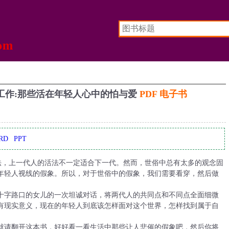
工作:那些活在年轻人心中的怕与爱
PDF 电子书
RD
PPT
法，上一代人的活法不一定适合下一代。然而，世俗中总有太多的观念固
年轻人视线的假象。所以，对于世俗中的假象，我们需要看穿，然后做
十字路口的女儿的一次坦诚对话，将两代人的共同点和不同点全面细微
有现实意义，现在的年轻人到底该怎样面对这个世界，怎样找到属于自
。
就请翻开这本书，好好看一看生活中那些让人悲催的假象吧，然后你将