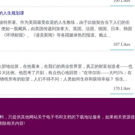
100 Likes
的人生规划课
拉波特所著。作为美国最受欢迎的人生教练，由于比较契合当下人们的生
，便如一股飓风，由美国传递到加拿大、英国、法国、德国、日本、韩国
、《环球邮报》、《读卖新闻》等各国媒体热烈报道。截止...
107 Likes
大胆地估算，在他看来，在我们的商业世界里，真正的财富创造者——也
大比例。他思考了片刻，有点伤心地回答：“在华尔街——大约5%；在
是牺牲所有的欲望，人们不得不问：人类如何生存和获得幸福？ 你生...
170 Likes
料，只提供其他网站关于电子书和文档的下载地址服务，如果相关资源侵
删除相关内容!