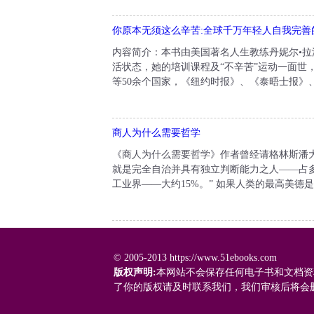
你原本无须这么辛苦:全球千万年轻人自我完善
内容简介：本书由美国著名人生教练丹妮尔•
活状态，她的培训课程及“不辛苦”运动一面世
等50余个国家，《纽约时报》、《泰晤士报》
商人为什么需要哲学
《商人为什么需要哲学》作者曾经请格林斯潘
就是完全自治并具有独立判断能力之人——占多
工业界——大约15%。” 如果人类的最高美德
© 2005-2013 https://www.51ebooks.com
版权声明:
本网站不会保存任何电子书和文档资
了你的版权请及时联系我们，我们审核后将会