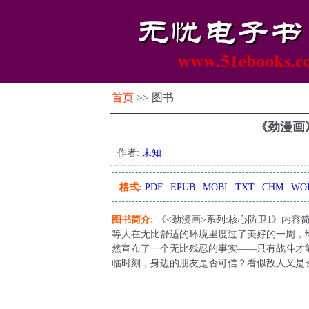
首页
>> 图书
《劲漫画
作者:
未知
格式:
PDF
EPUB
MOBI
TXT
CHM
WO
图书简介:
《<劲漫画>系列:核心防卫1》内
等人在无比舒适的环境里度过了美好的一周，
然宣布了一个无比残忍的事实——只有战斗才
临时刻，身边的朋友是否可信？看似敌人又是否