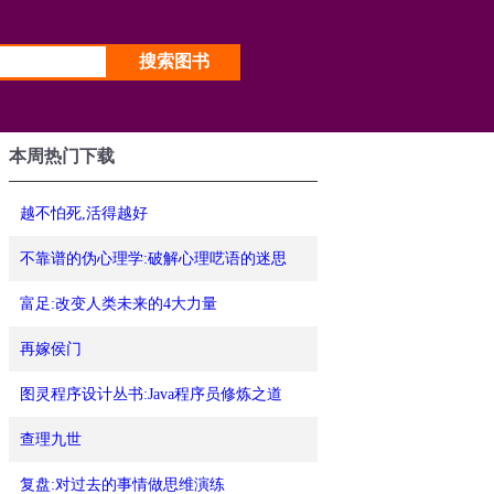
本周热门下载
越不怕死,活得越好
不靠谱的伪心理学:破解心理呓语的迷思
富足:改变人类未来的4大力量
再嫁侯门
图灵程序设计丛书:Java程序员修炼之道
查理九世
复盘:对过去的事情做思维演练