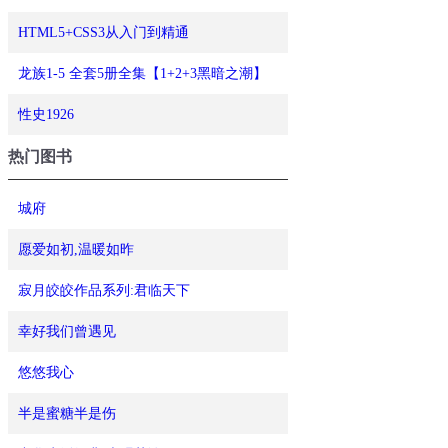
HTML5+CSS3从入门到精通
龙族1-5 全套5册全集【1+2+3黑暗之潮】
性史1926
热门图书
城府
愿爱如初,温暖如昨
寂月皎皎作品系列:君临天下
幸好我们曾遇见
悠悠我心
半是蜜糖半是伤