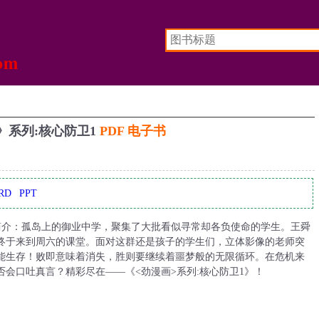
》系列:核心防卫1
PDF 电子书
RD
PPT
容简介：孤岛上的御业中学，聚集了大批看似寻常却各负使命的学生。王舜
终于来到周六的课堂。面对这群还是孩子的学生们，立体影像的老师突
能生存！败即意味着消失，胜则要继续着噩梦般的无限循环。在危机来
会口吐真言？精彩尽在——《<劲漫画>系列:核心防卫1》！