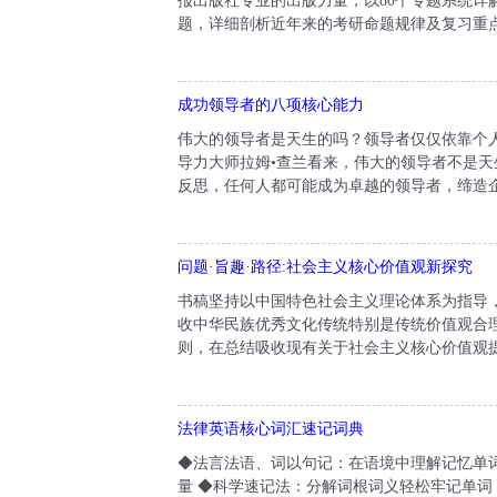
报出版社专业的出版力量，以80个专题系统详
题，详细剖析近年来的考研命题规律及复习重点
成功领导者的八项核心能力
伟大的领导者是天生的吗？领导者仅仅依靠个
导力大师拉姆•查兰看来，伟大的领导者不是
反思，任何人都可能成为卓越的领导者，缔造企
问题·旨趣·路径:社会主义核心价值观新探究
书稿坚持以中国特色社会主义理论体系为指导
收中华民族优秀文化传统特别是传统价值观合
则，在总结吸收现有关于社会主义核心价值观提
法律英语核心词汇速记词典
◆法言法语、词以句记：在语境中理解记忆单
量 ◆科学速记法：分解词根词义轻松牢记单词 ..