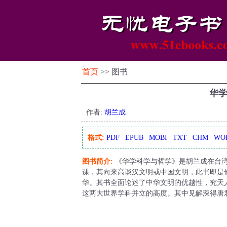
首页
>> 图书
华
作者:
胡兰成
格式:
PDF
EPUB
MOBI
TXT
CHM
WO
图书简介:
《华学科学与哲学》是胡兰成在台湾
课，其向来高谈汉文明或中国文明，此书即是
华。其书全面论述了中华文明的优越性，究天
这两大世界学科并立的高度。其中见解深得唐