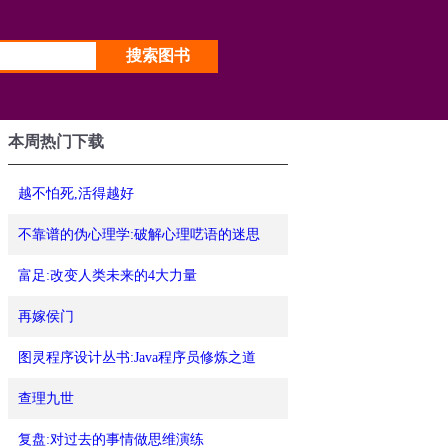
本周热门下载
越不怕死,活得越好
不靠谱的伪心理学:破解心理呓语的迷思
富足:改变人类未来的4大力量
再嫁侯门
图灵程序设计丛书:Java程序员修炼之道
查理九世
复盘:对过去的事情做思维演练