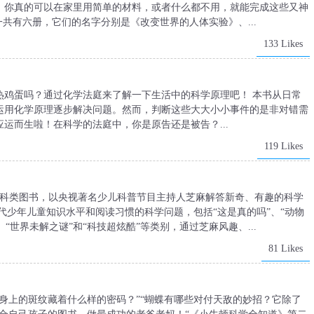
，你真的可以在家里用简单的材料，或者什么都不用，就能完成这些又神
共有六册，它们的名字分别是《改变世界的人体实验》、...
133 Likes
热鸡蛋吗？通过化学法庭来了解一下生活中的科学原理吧！ 本书从日常
运用化学原理逐步解决问题。然而，判断这些大大小小事件的是非对错需
运而生啦！在科学的法庭中，你是原告还是被告？...
119 Likes
百科类图书，以央视著名少儿科普节目主持人芝麻解答新奇、有趣的科学
当代少年儿童知识水平和阅读习惯的科学问题，包括“这是真的吗”、“动物
、“世界未解之谜”和“科技超炫酷”等类别，通过芝麻风趣、...
81 Likes
身上的斑纹藏着什么样的密码？”“蝴蝶有哪些对付天敌的妙招？它除了