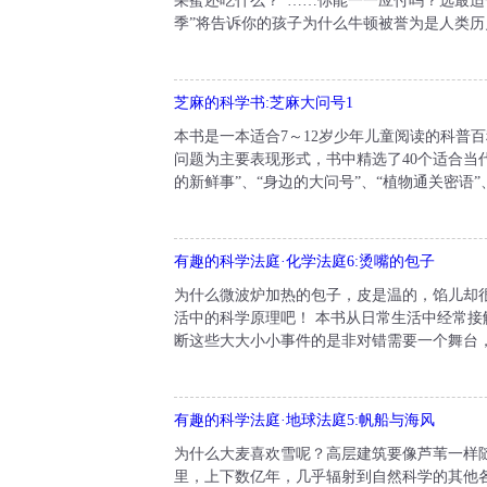
采蜜还吃什么？”……你能一一应付吗？选最适
季”将告诉你的孩子为什么牛顿被誉为是人类历
芝麻的科学书:芝麻大问号1
本书是一本适合7～12岁少年儿童阅读的科普
问题为主要表现形式，书中精选了40个适合当
的新鲜事”、“身边的大问号”、“植物通关密语”
有趣的科学法庭·化学法庭6:烫嘴的包子
为什么微波炉加热的包子，皮是温的，馅儿却
活中的科学原理吧！ 本书从日常生活中经常
断这些大大小小事件的是非对错需要一个舞台，
有趣的科学法庭·地球法庭5:帆船与海风
为什么大麦喜欢雪呢？高层建筑要像芦苇一样
里，上下数亿年，几乎辐射到自然科学的其