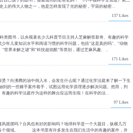
合自己孩子的图书，做最成功的老爸老妈！“《小牛顿科学全知道》第二
史上的伟大人物之一，他是怎样发现了光的秘密，宇宙的秘密...
137 Likes
百科类图书，以央视著名少儿科普节目主持人芝麻解答新奇、有趣的科学
代少年儿童知识水平和阅读习惯的科学问题，包括“这是真的吗”、“动物
、“世界未解之谜”和“科技超炫酷”等类别，通过芝麻风趣、...
171 Likes
很烫？向沸腾的油中倒入水，会发生什么呢？通过化学法庭来了解一下生
接触到的一些棘手案件着手，试图运用化学原理逐步解决问题。然而，判
有趣的科学法庭作为这样的舞台应运而生啦！在科学的法...
97 Likes
随风摇摆吗？台风也有好的影响吗？地球科学是一个大题目，纵横几万
他各个领域。 这本书里有许多发生在我们生活中的有趣的案件，并