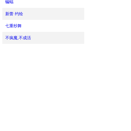
蝙蝠
新蕾·约绘
七重纱舞
不疯魔,不成活