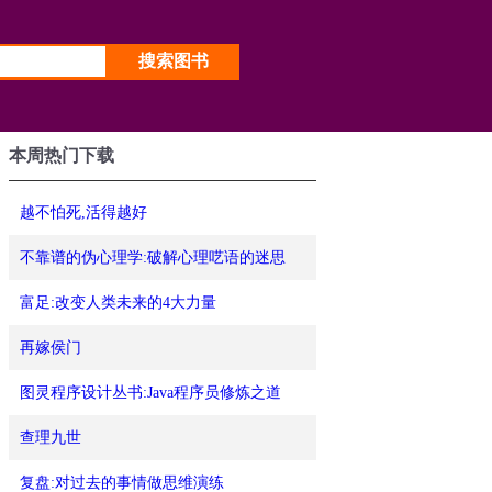
本周热门下载
越不怕死,活得越好
不靠谱的伪心理学:破解心理呓语的迷思
富足:改变人类未来的4大力量
再嫁侯门
图灵程序设计丛书:Java程序员修炼之道
查理九世
复盘:对过去的事情做思维演练