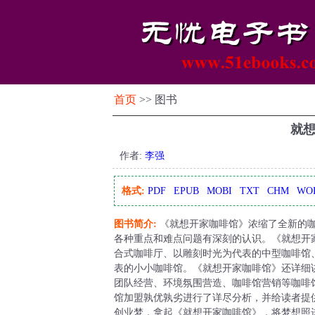
首页
>> 图书
就
作者:
李强
格式:
PDF
EPUB
MOBI
TXT
CHM
WO
图书简介:
《就想开家咖啡馆》浓缩了全新的
各种重点和难点问题有深刻的认识。《就想开
合式咖啡厅、以雕刻时光为代表的中型咖啡馆
表的小小咖啡馆。《就想开家咖啡馆》还详细
团队经营、环境氛围营造、咖啡馆营销等咖啡
馆加盟孰优孰劣进行了详尽分析，并给读者提
创业梦，拿起《就想开家咖啡馆》，将梦想照