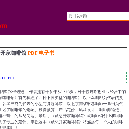
想开家咖啡馆
PDF 电子书
RD
PPT
咖啡馆经营理念，作者拥有十多年从业经验，对于咖啡馆创业和经营中的
家咖啡馆》首先梳理了四种不同类型的咖啡馆：以上岛咖啡为代表的复
、以星巴克为代表的小型商务咖啡馆、以北京南锣鼓巷咖啡一条街为代
讲述了咖啡馆的选址、投资预算、产品定价、风格设计、咖啡师遴选、
馆经营中的常见问题。最后，《就想开家咖啡馆》就咖啡馆创业和咖啡
供了专业的建议。李强这本《就想开家咖啡馆》将燃起每一个人的咖啡
进现实吧！