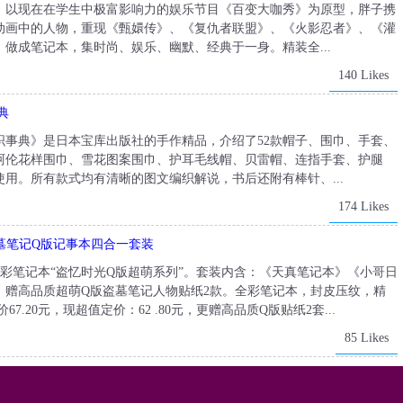
介：以现在在学生中极富影响力的娱乐节目《百变大咖秀》为原型，胖子携
动画中的人物，重现《甄嬛传》、《复仇者联盟》、《火影忍者》、《灌
做成笔记本，集时尚、娱乐、幽默、经典于一身。精装全...
140 Likes
典
织事典》是日本宝库出版社的手作精品，介绍了52款帽子、围巾、手套、
阿伦花样围巾、雪花图案围巾、护耳毛线帽、贝雷帽、连指手套、护腿
用。所有款式均有清晰的图文编织解说，书后还附有棒针、...
174 Likes
盗墓笔记Q版记事本四合一套装
全彩笔记本“盗忆时光Q版超萌系列”。套装内含：《天真笔记本》《小哥日
，赠高品质超萌Q版盗墓笔记人物贴纸2款。全彩笔记本，封皮压纹，精
7.20元，现超值定价：62 .80元，更赠高品质Q版贴纸2套...
85 Likes