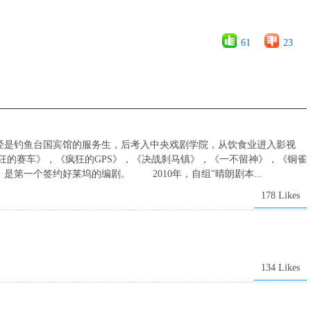
61
23
经是钓鱼台国宾馆的服务生，后考入中央戏剧学院，从饮食业进入影视
的赛车》，《疯狂的GPS》，《决战刹马镇》，《一不留神》，《铜雀
第一个签约好莱坞的编剧。 2010年，自组"晴朗剧本...
178 Likes
134 Likes