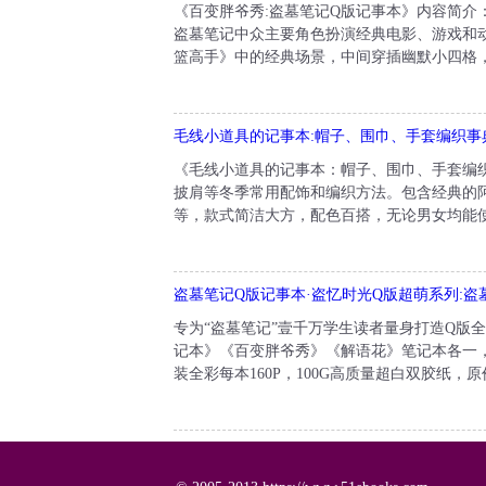
《百变胖爷秀:盗墓笔记Q版记事本》内容简
盗墓笔记中众主要角色扮演经典电影、游戏和
篮高手》中的经典场景，中间穿插幽默小四格，
毛线小道具的记事本:帽子、围巾、手套编织事
《毛线小道具的记事本：帽子、围巾、手套编
披肩等冬季常用配饰和编织方法。包含经典的
等，款式简洁大方，配色百搭，无论男女均能使
盗墓笔记Q版记事本·盗忆时光Q版超萌系列:
专为“盗墓笔记”壹千万学生读者量身打造Q版
记本》《百变胖爷秀》《解语花》笔记本各一
装全彩每本160P，100G高质量超白双胶纸，原价6