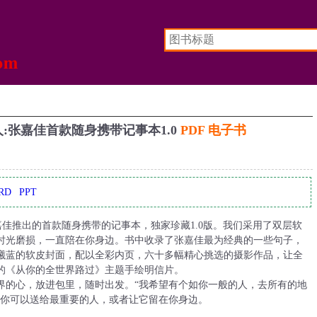
:张嘉佳首款随身携带记事本1.0
PDF 电子书
RD
PPT
佳推出的首款随身携带的记事本，独家珍藏1.0版。我们采用了双层软
时光磨损，一直陪在你身边。书中收录了张嘉佳最为经典的一些句子，
曦蓝的软皮封面，配以全彩内页，六十多幅精心挑选的摄影作品，让全
的《从你的全世界路过》主题手绘明信片。
界的心，放进包里，随时出发。“我希望有个如你一般的人，去所有的地
，你可以送给最重要的人，或者让它留在你身边。