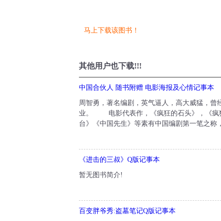
马上下载该图书！
其他用户也下载!!!
中国合伙人 随书附赠 电影海报及心情记事本
周智勇，著名编剧，英气逼人，高大威猛，曾
业。 电影代表作，《疯狂的石头》，《疯狂
台》《中国先生》等素有中国编剧第一笔之称，是
《进击的三叔》Q版记事本
暂无图书简介!
百变胖爷秀:盗墓笔记Q版记事本