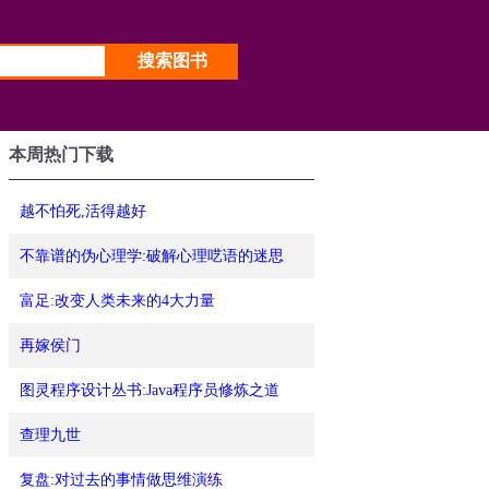
本周热门下载
越不怕死,活得越好
不靠谱的伪心理学:破解心理呓语的迷思
富足:改变人类未来的4大力量
再嫁侯门
图灵程序设计丛书:Java程序员修炼之道
查理九世
复盘:对过去的事情做思维演练