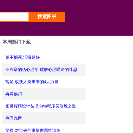
本周热门下载
越不怕死,活得越好
不靠谱的伪心理学:破解心理呓语的迷思
富足:改变人类未来的4大力量
再嫁侯门
图灵程序设计丛书:Java程序员修炼之道
查理九世
复盘:对过去的事情做思维演练