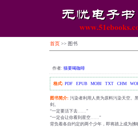
首页
>> 图书
作者:
猫要喝咖啡
格式:
PDF
EPUB
MOBI
TXT
CHM
WO
图书简介:
污染者利用人类为原料污染天空。黑
剑。
“一定要活下去……”
“一定会让你看到星空……”
背负着各自约定的两个少年，即将踏上成为拂