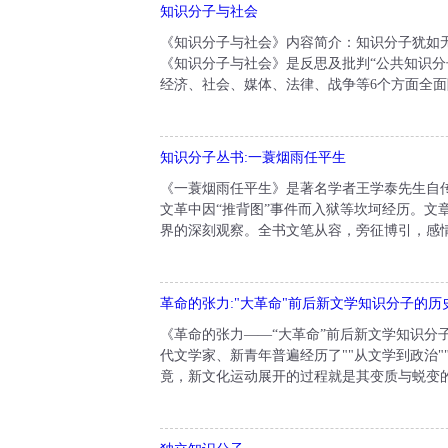
知识分子与社会
《知识分子与社会》内容简介：知识分子犹如
《知识分子与社会》是反思及批判“公共知识分
经济、社会、媒体、法律、战争等6个方面全面
知识分子丛书:一蓑烟雨任平生
《一蓑烟雨任平生》是著名学者王学泰先生自
文革中因“推背图”事件而入狱等坎坷经历。文
界的深刻观察。全书文笔从容，旁征博引，感情
革命的张力:"大革命"前后新文学知识分子的
《革命的张力——“大革命”前后新文学知识分子的历
代文学家、新青年普遍经历了""从文学到政治
竟，新文化运动展开的过程就是其变质与蜕变的