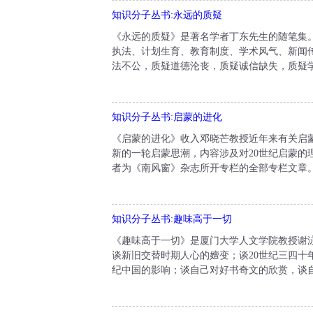
知识分子丛书:永远的质疑
《永远的质疑》是著名学者丁东先生的随笔集
执法、计划生育、教育制度、学术风气、新闻
法不公，质疑道德沦丧，质疑诚信缺失，质疑学
知识分子丛书:启蒙的进化
《启蒙的进化》收入邓晓芒教授近年来有关启
新的一轮启蒙思潮，内容涉及对20世纪启蒙
者为《南风窗》杂志所开专栏的全部专栏文章。
知识分子丛书:趣味高于一切
《趣味高于一切》是厦门大学人文学院教授谢
谈新旧交替时期人心的嬗变；谈20世纪三四十
纪中国的影响；谈自己对好书奇文的欣赏，谈自