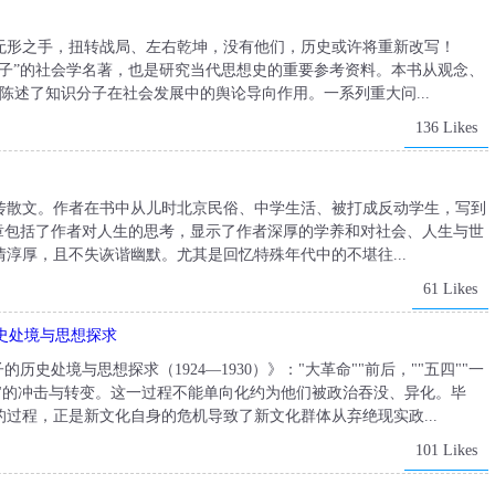
无形之手，扭转战局、左右乾坤，没有他们，历史或许将重新改写！
子”的社会学名著，也是研究当代思想史的重要参考资料。本书从观念、
陈述了知识分子在社会发展中的舆论导向作用。一系列重大问...
136 Likes
传散文。作者在书中从儿时北京民俗、中学生活、被打成反动学生，写到
章包括了作者对人生的思考，显示了作者深厚的学养和对社会、人生与世
淳厚，且不失诙谐幽默。尤其是回忆特殊年代中的不堪往...
61 Likes
历史处境与思想探求
史处境与思想探求（1924—1930）》："大革命""前后，""五四""一
""的冲击与转变。这一过程不能单向化约为他们被政治吞没、异化。毕
过程，正是新文化自身的危机导致了新文化群体从弃绝现实政...
101 Likes