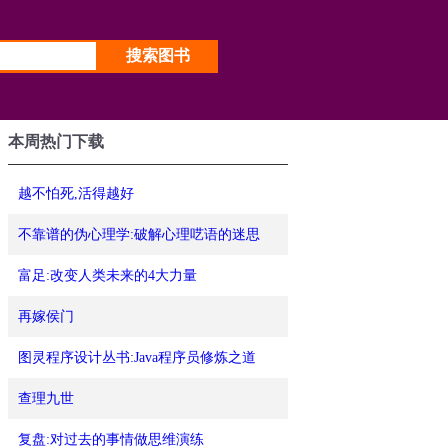
本周热门下载
越不怕死,活得越好
不靠谱的伪心理学:破解心理呓语的迷思
富足:改变人类未来的4大力量
再嫁侯门
图灵程序设计丛书:Java程序员修炼之道
查理九世
复盘:对过去的事情做思维演练