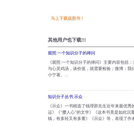
马上下载该图书！
其他用户也下载!!!
观照:一个知识分子的禅问
《观照:一个知识分子的禅问》主要内容包括
与心灵鸡汤，谈价值，就需要检验；微博：我
小宁著。...
知识分子丛书:示众
《示众》一书精选了钱理群先生近年来最优秀的
运》《“撄人心”的文学》《这本书竟是如此沉
钱，有多轻又有多重》《示众》等，表现了作者