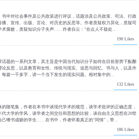
。书中对社会事件及公共政策进行评议，话题涉及公共政策、司法、行政
传播、宣传、出版、言论、对历史的反思等。作者质疑权力异化，质疑司
术腐败，质疑知识分子失声……作者自云：“在众人不疑处...
190 Likes
蒙话题的一系列文章，其主旨是中国当代知识分子如何在目前形势下酝酿
的理论反思，以及教育和女性、传统与现实、追思与回忆、书与人，以及作
每篇一千多字，讲一个当下发生的现实问题。相对集中的...
132 Likes
泳的随笔集，作者在本书中谈现代学术的规范，谈学术批评的正确态度，
年代大学的学风，谈学者之间交往和思想的比较，谈自由主义思想在20世
己嗜书成癖的学生……在书中，作者怀着真正的“同情”，带...
186 Likes