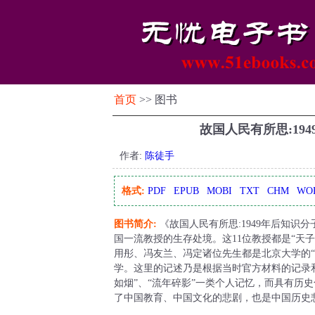
首页
>> 图书
故国人民有所思:19
作者:
陈徒手
格式:
PDF
EPUB
MOBI
TXT
CHM
WO
图书简介:
《故国人民有所思:1949年后知识
国一流教授的生存处境。这11位教授都是“天
用彤、冯友兰、冯定诸位先生都是北京大学的
学。这里的记述乃是根据当时官方材料的记录和
如烟”、“流年碎影”一类个人记忆，而具有历
了中国教育、中国文化的悲剧，也是中国历史