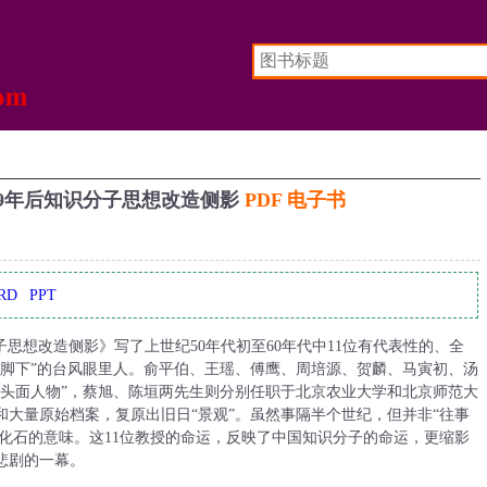
49年后知识分子思想改造侧影
PDF 电子书
RD
PPT
分子思想改造侧影》写了上世纪50年代初至60年代中11位有代表性的、全
子脚下”的台风眼里人。俞平伯、王瑶、傅鹰、周培源、贺麟、马寅初、汤
“头面人物”，蔡旭、陈垣两先生则分别任职于北京农业大学和北京师范大
大量原始档案，复原出旧日“景观”。虽然事隔半个世纪，但并非“往事
史化石的意味。这11位教授的命运，反映了中国知识分子的命运，更缩影
悲剧的一幕。