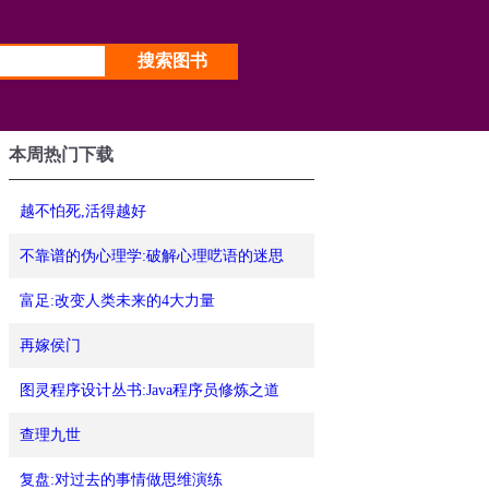
本周热门下载
越不怕死,活得越好
不靠谱的伪心理学:破解心理呓语的迷思
富足:改变人类未来的4大力量
再嫁侯门
图灵程序设计丛书:Java程序员修炼之道
查理九世
复盘:对过去的事情做思维演练