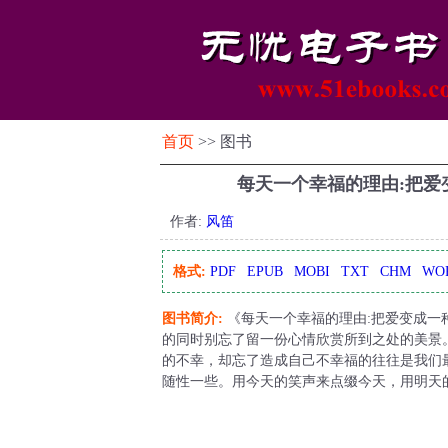
首页
>> 图书
每天一个幸福的理由:把爱
作者:
风笛
格式:
PDF
EPUB
MOBI
TXT
CHM
WO
图书简介:
《每天一个幸福的理由:把爱变成一
的同时别忘了留一份心情欣赏所到之处的美景
的不幸，却忘了造成自己不幸福的往往是我们
随性一些。用今天的笑声来点缀今天，用明天