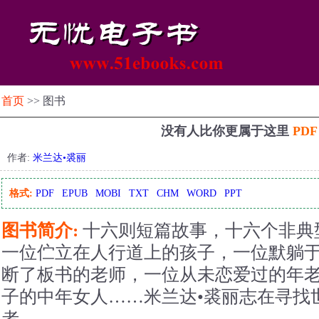
首页
>> 图书
没有人比你更属于这里
PD
作者:
米兰达•裘丽
格式:
PDF
EPUB
MOBI
TXT
CHM
WORD
PPT
图书简介:
十六则短篇故事，十六个非典
一位伫立在人行道上的孩子，一位默躺
断了板书的老师，一位从未恋爱过的年
子的中年女人……米兰达•裘丽志在寻找
者。