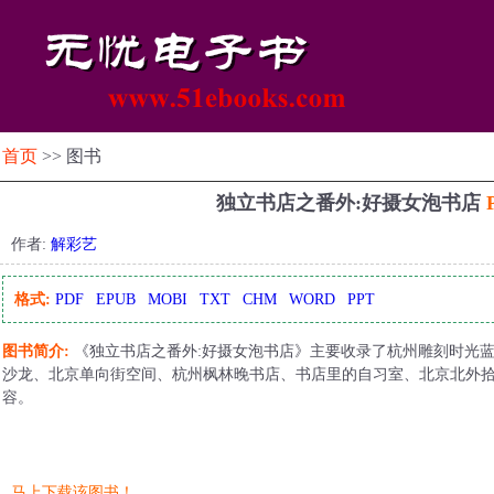
首页
>> 图书
独立书店之番外:好摄女泡书店
作者:
解彩艺
格式:
PDF
EPUB
MOBI
TXT
CHM
WORD
PPT
图书简介:
《独立书店之番外:好摄女泡书店》主要收录了杭州雕刻时光
沙龙、北京单向街空间、杭州枫林晚书店、书店里的自习室、北京北外
容。
马上下载该图书！