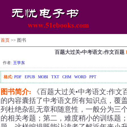
首页
>> 图书
百题大过关•中考语文:作文百题
作者:
王学东
格式:
PDF
EPUB
MOBI
TXT
CHM
WORD
PPT
图书简介:
《百题大过关•中考语文:作文百题
的内容囊括了中考语文所有知识点，覆
列杜绝杂乱无章和随意性，一般分为三
的相关考题；第二，难度稍小的训练题
题。这样编排既能让读者了解近年来小