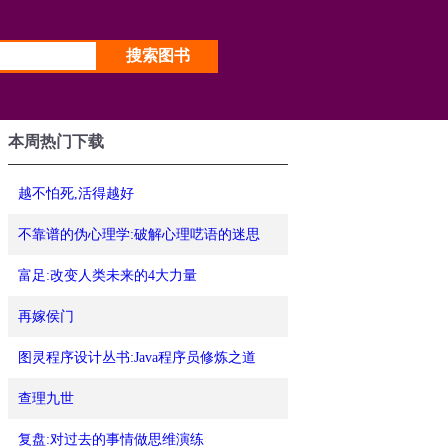
本周热门下载
越不怕死,活得越好
不靠谱的伪心理学:破解心理呓语的迷思
富足:改变人类未来的4大力量
再嫁侯门
图灵程序设计丛书:Java程序员修炼之道
查理九世
复盘:对过去的事情做思维演练