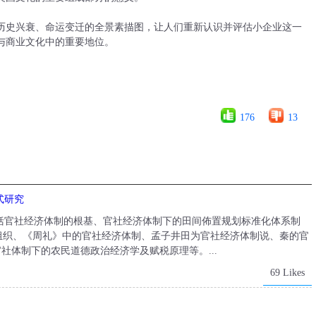
历史兴衰、命运变迁的全景素描图，让人们重新认识并评估小企业这一
与商业文化中的重要地位。
176
13
式研究
括官社经济体制的根基、官社经济体制下的田间佈置规划标准化体系制
组织、《周礼》中的官社经济体制、孟子井田为官社经济体制说、秦的官
官社体制下的农民道德政治经济学及赋税原理等。...
69 Likes