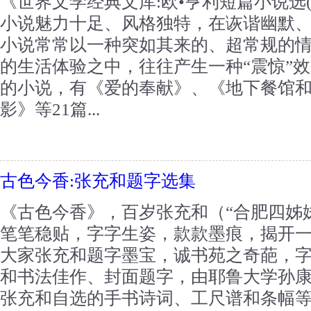
《世界文学经典文库:欧•亨利短篇小说选(
小说魅力十足、风格独特，在诙谐幽默
小说常常以一种突如其来的、超常规的
的生活体验之中，往往产生一种“震惊”
的小说，有《爱的奉献》、《地下餐馆
影》等21篇...
古色今香:张充和题字选集
《古色今香》，百岁张充和（“合肥四姊
笔笔稳贴，字字生姿，款款墨痕，揭开
大家张充和题字墨宝，诚书苑之奇葩，
和书法佳作、封面题字，由耶鲁大学孙
张充和自选的手书诗词、工尺谱和条幅