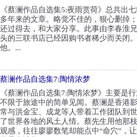
《蔡澜作品自选集5:夜雨赏荷》总共出
多年来的文章。略觉不佳的，狠心删掉
还过得去，和大家分享。此事由李春淮
头的三联书店已经因购书者稀少而关闭
他。...
蔡澜作品自选集7:陶情浓梦
《蔡澜作品自选集7:陶情浓梦》主要是
不限于旅途中的简单见闻。蔡澜是香港
常与洪金宝、成龙等人带着工作团队到
了世界各地的风土人情。蔡先生用他那
观感，往往廖廖数笔却能点中“命穴”，