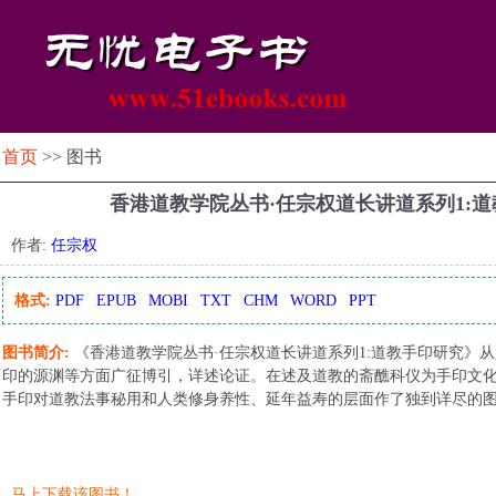
首页
>> 图书
香港道教学院丛书·任宗权道长讲道系列1:
作者:
任宗权
格式:
PDF
EPUB
MOBI
TXT
CHM
WORD
PPT
图书简介:
《香港道教学院丛书·任宗权道长讲道系列1:道教手印研究》
印的源渊等方面广征博引，详述论证。在述及道教的斋醮科仪为手印文
手印对道教法事秘用和人类修身养性、延年益寿的层面作了独到详尽的
马上下载该图书！