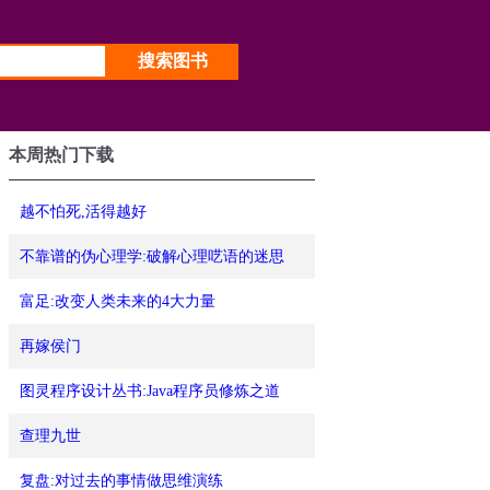
本周热门下载
越不怕死,活得越好
不靠谱的伪心理学:破解心理呓语的迷思
富足:改变人类未来的4大力量
再嫁侯门
图灵程序设计丛书:Java程序员修炼之道
查理九世
复盘:对过去的事情做思维演练