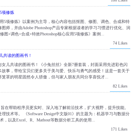
186 Likes
用5项修炼
p核心应用5项修炼》以案例为主导，核心内容包括抠图、修图、调色、合成和特
，并由Adobe Photoshop产品专家根据读者的学习习惯进行优化、润
调色+合成+特效Photoshop核心应用5项修炼》案例...
74 Likes
儿共读的图画书！
与女儿共读的图画书！《小兔丝丝》全新7册套装，封面采用先进彩色闪
多故事，带给宝贝们更多关于美与爱、快乐与勇气的感受！这是一套关于
笼罩的明星固然令人骄傲，但与家人朋友共同分享喜悦才...
82 Likes
机技术杂志，旨在帮助程序员更实时、深入地了解前沿技术，扩大视野，提升技能。
等。 《Software Design中文版01》的主题为：机器学习与数据分
及Excel、R、Mathout等数据分析工具的使用...
171 Likes