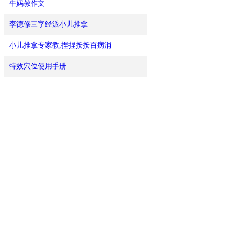
牛妈教作文
李德修三字经派小儿推拿
小儿推拿专家教,捏捏按按百病消
特效穴位使用手册