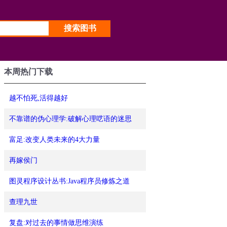
本周热门下载
越不怕死,活得越好
不靠谱的伪心理学:破解心理呓语的迷思
富足:改变人类未来的4大力量
再嫁侯门
图灵程序设计丛书:Java程序员修炼之道
查理九世
复盘:对过去的事情做思维演练